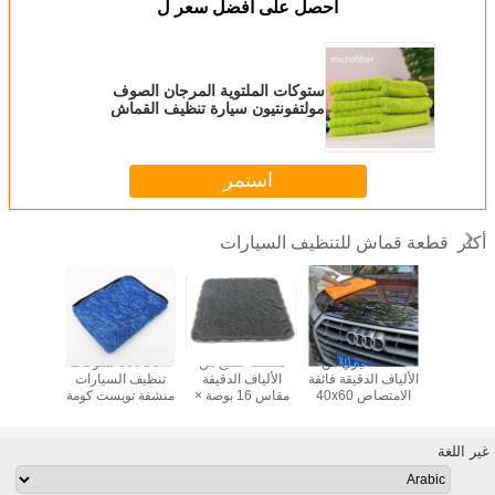
احصل على افضل سعر ل
ستوكات الملتوية المرجان الصوف
مولتفونتيون سيارة تنظيف القماش
300gsm 30 * 40 سنتيمتر 450gsm
استمر
قطعة قماش للتنظيف السيارات
أكثر
ماش غسيل
منشفة تيري من
منشفة تلميع من
800GSM ستوكات
قماش 
ات فائقة
الألياف الدقيقة فائقة
الألياف الدقيقة
تنظيف السيارات
السيارة م
اص تويست
الامتصاص 40x60
مقاس 16 بوصة ×
منشفة تويست كومة
الدقيق
اش لتنظيف
سم لتنظيف السيارة
16 بوصة سوداء
التجفيف
ارات من
سميكة للغاية كومة
تويست
ف الدقيقة
ملتوية 800GSM
مناشف ا
غير اللغة
ف سريع
70٪ بوليستر 30٪
فائقة ا
من الوبر
بولي أميد وصل حديثًا
خالية من
قماش ب