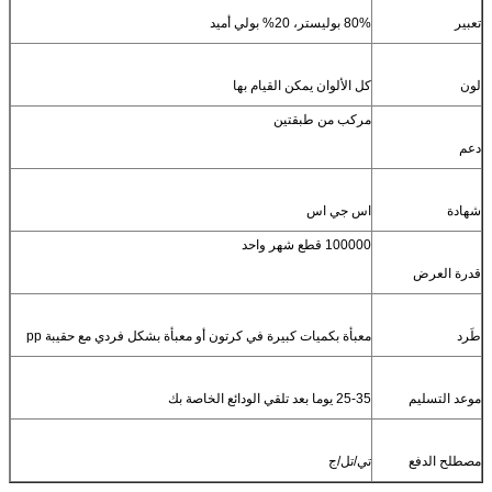
تعبير
80% بوليستر، 20% بولي أميد
لون
كل الألوان يمكن القيام بها
مركب من طبقتين
دعم
شهادة
اس جي اس
100000 قطع شهر واحد
قدرة العرض
طَرد
معبأة بكميات كبيرة في كرتون أو معبأة بشكل فردي مع حقيبة pp
موعد التسليم
25-35 يوما بعد تلقي الودائع الخاصة بك
مصطلح الدفع
تي/تل/ج