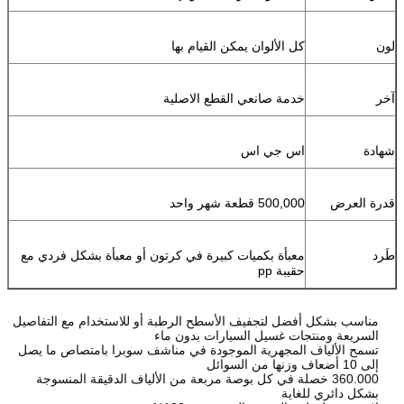
لون
كل الألوان يمكن القيام بها
آخر
خدمة صانعي القطع الاصلية
شهادة
اس جي اس
قدرة العرض
500,000 قطعة شهر واحد
طَرد
معبأة بكميات كبيرة في كرتون أو معبأة بشكل فردي مع
حقيبة pp
مناسب بشكل أفضل لتجفيف الأسطح الرطبة أو للاستخدام مع التفاصيل
السريعة ومنتجات غسيل السيارات بدون ماء
تسمح الألياف المجهرية الموجودة في مناشف سوبرا بامتصاص ما يصل
إلى 10 أضعاف وزنها من السوائل
360.000 خصلة في كل بوصة مربعة من الألياف الدقيقة المنسوجة
بشكل دائري للغاية