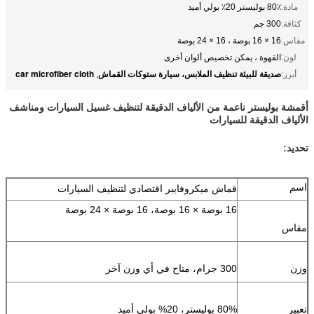
مادة:
80٪ بوليستر 20٪ بولي أميد
كثافة:
300 جم
مقاس:
16 × 16 بوصة ، 16 × 24 بوصة
لون:
القهوة ، يمكن تخصيص ألوان أخرى
صديقة للبيئة تنظيف الملابس، سيارة ستوكات القماش
car microfiber cloth
أبرز:
,
أقمشة بوليستر ناعمة من الألياف الدقيقة لتنظيف غسيل السيارات ومناشف
الألياف الدقيقة للسيارات
تحديد:
اسم
قماش ميكروفايبر اقتصادي لتنظيف السيارات
16 بوصة × 16 بوصة، 16 بوصة × 24 بوصة
مقاس
وزن
300 جرام، متاح في أي وزن آخر
تعبير
80% بوليستر، 20% بولي أميد