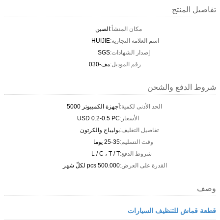
تفاصيل المنتج
مكان المنشأ:
الصين
اسم العلامة التجارية:
HUIJIE
إصدار الشهادات:
SGS
رقم الموديل:
مف-030
شروط الدفع والشحن
الحد الأدنى لكمية:
أجهزة الكمبيوتر 5000
الأسعار:
USD 0.2-0.5 PC
تفاصيل التغليف:
بوليباج والكرتون
وقت التسليم:
25-35 يوما
شروط الدفع:
L / C ، T / T
القدرة على العرض:
500.000 pcs لكلّ شهر
وصف
قطعة قماش للتنظيف السيارات