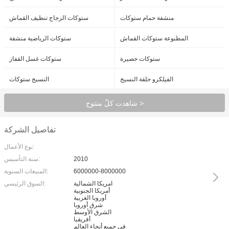
منشفة حمام ستوكات
ستوكات الزجاج تنظيف القماش
المطبوعة ستوكات القماش
ستوكات الرياضية منشفة
ستوكات حصيرة
ستوكات غسل القفاز
الفيلكرو حلقة النسيج
النسيج ستوكات
شاهدت كلّ منتوج >
تفاصيل الشركة
نوع الأعمال:
2010
سنة التأسيس:
6000000-8000000
المبيعات السنوية:
امريكا الشمالية
السوق الرئيسي:
أمريكا الجنوبية
أوروبا الغربية
شرق أوروبا
الشرق الأوسط
أفريقيا
في جميع أنحاء العالم