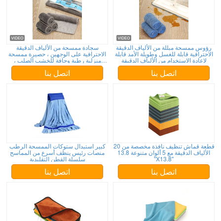
رؤوس ممسحة مبللة من الألياف الدقيقة
سجادة ممسحة من الألياف الدقيقة
الاحترافية قابلة للغسل وطويلة الأمد قابلة
الاحترافية على الوجهين ، حصيرة ممسحة
لإعادة الاستخدام من الألياف الدقيقة
منزلية رطبة وجافة للخشب الصلب ،
مصفح ، تنظيف أرضيات البلاط
اتصل بنا
اتصل بنا
20 قطعة قماش تنظيف نافذة مخصصة من
كبير استبدال ستوكات الممسحة الرطب
الألياف الدقيقة مع 5 ألوان متنوعة 13.8
منصات رئيس ينظف أسرع من المماسح
"X13.8"
سلسلة القطن التقليدية
اتصل بنا
اتصل بنا