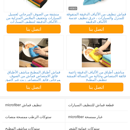
قماش تنظيف من الألياف الدقيقة المتفوقة
منشفة من الصوف المرجاني لغسيل
للمنزل والسيارات ، خرق تنظيف عدسة
السيارات وتجفيف الملابس المنزلية من
الألياف الدقيقة
الألياف الدقيقة لتنظيف السيارات
وامتصاص الماء بقوة 13.77 بوصة
اتصل بنا
اتصل بنا
مناشف أطباق من الألياف الدقيقة ناعمة
قماش أطباق المطبخ مناشف الأطباق
فائقة الامتصاص وخالية من النسالة أقمشة
فائق الامتصاص قماش من الصوف
تنظيف المطبخ
المرجاني فائق الامتصاص زيت غير لاصق
قابل للغسل سريع التجفيف
اتصل بنا
اتصل بنا
قطعة قماش للتنظيف السيارات
microfiber تنظيف قماش
microfiber غبار ممسحة
ستوكات الرطب ممسحة منصات
ستوكات عمامة الشعر
ستوكات مناشف المطبخ