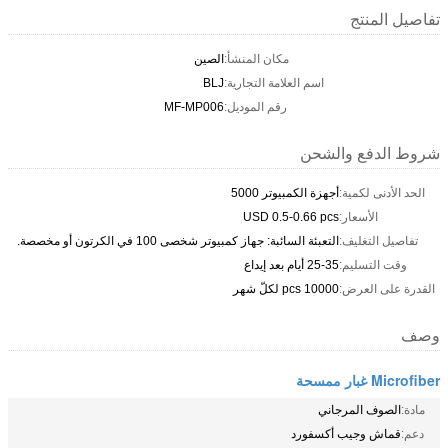
تفاصيل المنتج
مكان المنشأ:
الصين
اسم العلامة التجارية:
BLJ
رقم الموديل:
MF-MP006
شروط الدفع والشحن
الحد الأدنى لكمية:
أجهزة الكمبيوتر 5000
الأسعار:
USD 0.5-0.66 pcs
تفاصيل التغليف:
التعبئة السائبة: جهاز كمبيوتر شخصى 100 في الكرتون أو مخصصة.
وقت التسليم:
25-35 أيام بعد إيداع
القدرة على العرض:
10000 pcs لكلّ شهر
وصف
Microfiber غبار ممسحة
مادة:
الصوف المرجاني
دعم:
قماش وجيب أكسفورد