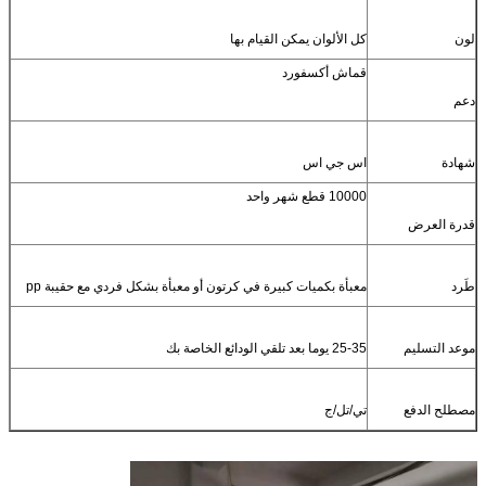
لون
كل الألوان يمكن القيام بها
قماش أكسفورد
دعم
شهادة
اس جي اس
10000 قطع شهر واحد
قدرة العرض
طَرد
معبأة بكميات كبيرة في كرتون أو معبأة بشكل فردي مع حقيبة pp
موعد التسليم
25-35 يوما بعد تلقي الودائع الخاصة بك
مصطلح الدفع
تي/تل/ج