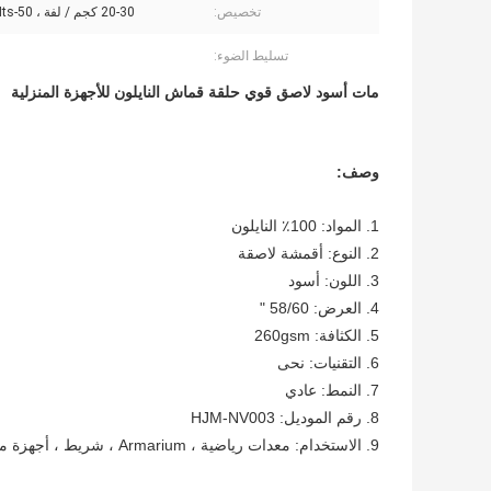
تخصيص:
20-30 كجم / لفة ، 50-80Mts / لفة
تسليط الضوء:
مات أسود لاصق قوي حلقة قماش النايلون للأجهزة المنزلية
وصف:
1. المواد: 100٪ النايلون
2. النوع: أقمشة لاصقة
3. اللون: أسود
4. العرض: 58/60 "
5. الكثافة: 260gsm
6. التقنيات: نحى
7. النمط: عادي
8. رقم الموديل: HJM-NV003
9. الاستخدام: معدات رياضية ، Armarium ، شريط ، أجهزة منزلية ، حقيبة ، ملابس