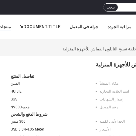
يبحث
مراقبة الجودة
جولة في المعمل
DOCUMENT.TITLE='
منتجات
ة نسيج النايلون القماش للأجهزة المنزلية
 للأجهزة المنزلية
تفاصيل المنتج:
مكان المنشأ:
الصين
اسم العلامة التجارية:
HUIJIE
إصدار الشهادات:
SGS
رقم الموديل:
هجم-NV003
شروط الدفع والشحن:
الحد الأدنى لكمية:
300 متس
الأسعار:
USD 3.34-4.05 Meter