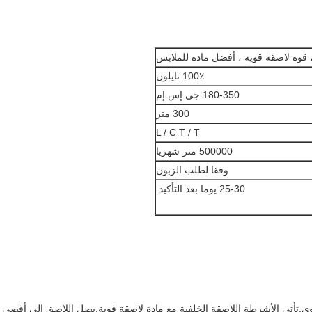
 قوة لاصقة قوية ، أفضل مادة للملابس
100٪ نايلون
180-350 جي إس إم
300 متر
L / C T / T
500000 متر شهريا
وفقا لطلب الزبون
25-30 يوما بعد التأكيد.
لقوي.تأتي الأشرطة اللاصقة الخلفية مع مادة لاصقة قوية.يصل اللاصق إلى أقصى