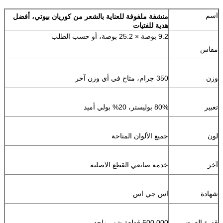
اسم
منشفة ملفوفة للعناية بالشعر من كوريان بيوتي، أفضل
هدية للفتيات
9.2 بوصة × 25.2 بوصة، أو حسب الطلب
مقاس
وزن
350 جرام، متاح في أي وزن آخر
تعبير
80% بوليستر، 20% بولي أميد
لون
جميع الألوان المتاحة
آخر
خدمة صانعي القطع الاصلية
شهادة
اس جي اس
قدرة العرض
500,000 قطعة شهر واحد