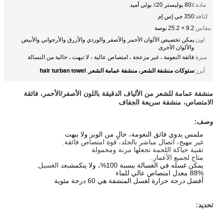
مادة:
80٪ بوليستر 20٪ بولي أميد
كثافة:
350 جي إس إم
مقاس:
9.2 × 25.2 بوصة
لون:
يمكن تخصيص الألوان الأحمر والأصفر والوردي والأزرق والأرجواني والأبيض
والألوان الأخرى
ميزة:
فائقة النعومة ، غير مزعجة ، امتصاص عالية ، لا تبهت ، خالية من النسالة
ستوكات منشفة الشعر، منشفة عمامة الشعر
hair turban towel
أبرز:
,
منشفة عمامة للشعر من الألياف الدقيقة باللون الأصفر/الأحمر، فائقة
الامتصاص، منشفة سريعة الجفاف
وصف:
ملمس يدوي فائق النعومة، خالٍ من الوبر ولا يبهت
غير مهيج، اتصال مباشر بالجلد، قوة امتصاص فائقة.
تقنية حياكة اللحمة تجعلها مرنة ومحمولة
متاح لجميع الأعمار..
يمكن غسله في الغسالة بنسبة 100%، ولا ينكمش
بعد الغسيل.
88% معدل امتصاص عالي للماء
أفضل درجة حرارة لغسل المنشفة هي 60 درجة مئوية
تحديد: