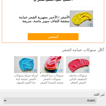
الأصفر / الأحمر مجهرية الشعر عمامة
منشفة التفاف سوبر ماصة، سريعة
الجافة منشفة
استمر
ستوكات عمامة الشعر
أكثر
 ستوكات
ستوكات ماجيك
ستوكات سبا التفاف
امرأة جميلة ستوكات
تخصيص 
 الصوف
التجفيف الذاتي
ستوكات الشعر
الشعر عمامة لينة
التفاف 
-- تجفيف
الشعر التفاف
عمامة للنساء الشعر
جدا أفخم الصوف
الشعر 
منشفة، كاب
منشفة 80٪
الطويل، تجفيف
الشعر التفاف
للبنات،
ة بالشعر
البوليستر، الشعر
الشعر قبعة
منشفة
منشفة 
تجفيف كاب
غير اللغة