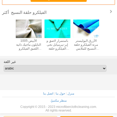
الفيلكرو حلقة النسيج
أكثر
100٪ البوليستر
الأزرق البوليستر
باستمرار لاصق و
1005 الأبيض
يف وسادة
مرنة الفيلكرو حلقة
إير-بيرميابل نحى
النايلون ماجيك ذاتية
لاصق ا
الفيلكرو
النسيج للملابس
الفيلكرو حلقة
اللصق الفيلكرو
الفيلكر
سيج في لفة
وحقيبة التمسك
النسيج ل أرماريوم
حلقة النسيج عادي
النسيج ل 
 الفيلكرو
للرياضة والعتاد
الشريط، أو
نسيج
غير اللغة
منزل
|
حول بنا
|
اتصل بنا
منظر مكتبيّ
Copyright © 2015 - 2023 microfiberclothcleaning.com.
All rights reserved.