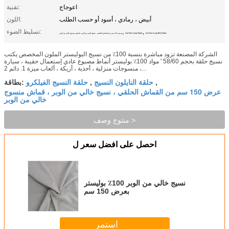
اعوجاج
تقنية:
أبيض ، رمادي ، أسود أو حسب الطلب
اللون:
,
,
تسليط الضوء:
Lint Free Loop Knit Fabric
Lint Free Loop Fabric
عرض 150 سم من القماش الحلقي ، نسيج خالي من الوبر ، قماش منسوج خالي من الوبر
الشركة المصنعة تزود مباشرة بنسبة 100٪ من نسيج البوليستر الملون المخصص يكتب
نسيج حلقة بحجم 58/60 ' مواد 100٪ بوليستر أنماط مصبوغ عادي إستعمال حقيبة ، سيارة
، منسوجات منزلية ، أحذية ، أريكة ، ألعاب ميزة 1. دائم 2...
حلقة النايلون النسيج
حلقة النسيج الفيلكرو
,
,
بطاقة:
عرض 150 سم من القماش الحلقي ، نسيج خالي من الوبر ، قماش منسوج
خالي من الوبر
منتوج وصف >
احصل على افضل سعر ل
نسيج خالي من الوبر 100٪ بوليستر
بعرض 150 سم
استمر