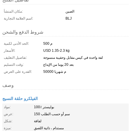
الصين
مكان المنشأ:
BLJ
اسم العلامة التجارية:
شروط الدفع والشحن
500 م
الحد الأدنى لكمية:
USD 1.35-2.3 kg
الأسعار:
لفة واحدة في كيس مقابل وحقيبة منسوجة
تفاصيل التغليف:
بعد 20 يوما من الإيداع
وقت التسليم:
50000 م شهريا
القدرة على العرض:
وصف
الفيلكرو حلقة النسيج
100٪ بوليستر
مواد:
150 سم أو حسب الطلب
عرض:
لفافة
شكل:
مستدام ، ذاتية اللصق
ميزة: